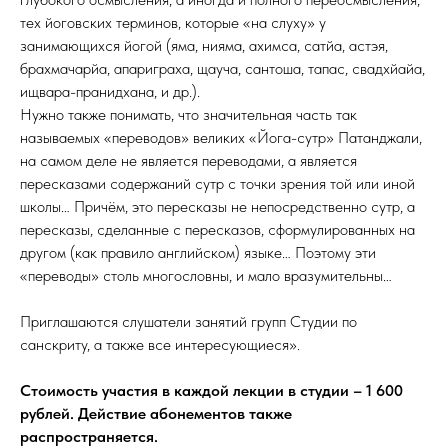
тех йоговских терминов, которые «на слуху» у
занимающихся йогой (яма, нияма, ахимса, сатйа, астэя,
брахмачарйа, апариграха, щауча, сантоша, тапас, свадхйайа,
ищвара-пранидхана, и др.).
Нужно также понимать, что значительная часть так
называемых «переводов» великих «Йога-сутр» Патанджали,
на самом деле не является переводами, а является
пересказами содержаний сутр с точки зрения той или иной
школы… Причём, это пересказы не непосредственно сутр, а
пересказы, сделанные с пересказов, сформулированных на
другом (как правило английском) языке… Поэтому эти
«переводы» столь многословны, и мало вразумительны…
Приглашаются слушатели занятий групп Студии по
санскриту, а также все интересующиеся».
Стоимость участия в каждой лекции в студии – 1 600
рублей. Действие абонементов также
распространяется.