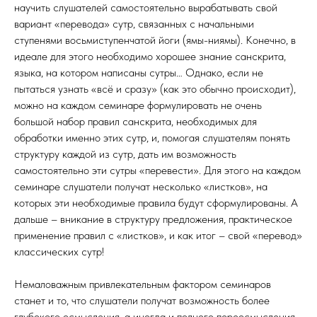
научить слушателей самостоятельно вырабатывать свой
вариант «перевода» сутр, связанных с начальными
ступенями восьмиступенчатой йоги (ямы-ниямы). Конечно, в
идеале для этого необходимо хорошее знание санскрита,
языка, на котором написаны сутры… Однако, если не
пытаться узнать «всё и сразу» (как это обычно происходит),
можно на каждом семинаре формулировать не очень
большой набор правил санскрита, необходимых для
обработки именно этих сутр, и, помогая слушателям понять
структуру каждой из сутр, дать им возможность
самостоятельно эти сутры «перевести». Для этого на каждом
семинаре слушатели получат несколько «листков», на
которых эти необходимые правила будут сформулированы. А
дальше – вникание в структуру предложения, практическое
применение правил с «листков», и как итог – свой «перевод»
классических сутр!
Немаловажным привлекательным фактором семинаров
станет и то, что слушатели получат возможность более
глубокого осмысления, а иногда и полного переосмысления,