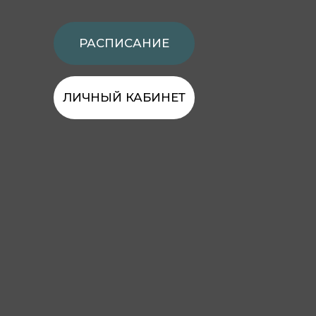
JIVAMUKTI YOGA
МАТЕРИАЛ МОСКВА
Студия йоги в самом центре
Москвы. В 2-х минутах от метро
Тверская, Чеховская, Пушкинская
РАСПИСАНИЕ
ЛИЧНЫЙ КАБИНЕТ