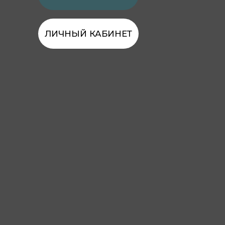
ЛИЧНЫЙ КАБИНЕТ
КОМФОРТНОЕ
ПРОСТРАНСТВО
Продуманы все детали для удобства
практикующих. Современный
минималистичный дизайн,