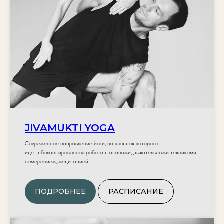
JIVAMUKTI YOGA
Современное направление йоги, на классах которого
идет
сбалансированная работа с
асанами, дыхательными техниками,
намерением, медитацией
ПОДРОБНЕЕ
РАСПИСАНИЕ
ПЕРВЫЙ РАЗ