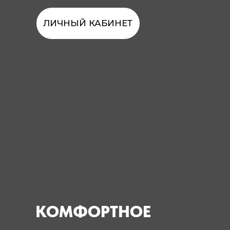
ПРОСТРАНСТВО
Продуманы все детали для удобства
практикующих. Современный
минималистичный дизайн,
просторные залы,
профессиональное оборудование
РАСПИСАНИЕ
ЛИЧНЫЙ КАБИНЕТ