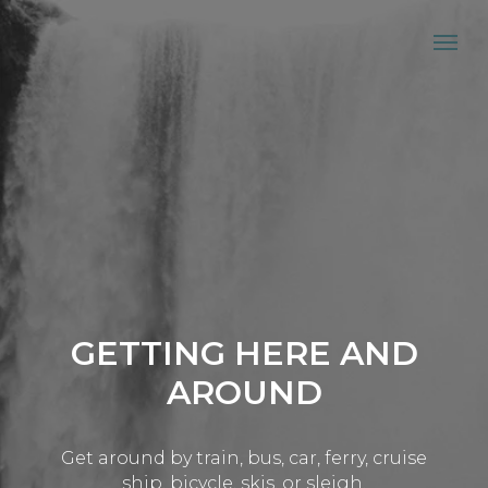
GETTING HERE AND
AROUND
Get around by train, bus, car, ferry, cruise
ship, bicycle, skis, or sleigh.