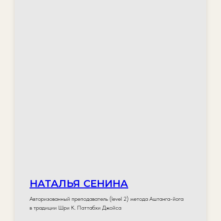
НАТАЛЬЯ СЕНИНА
Авторизованный преподаватель (level 2) метода Аштанга-йога
в традиции Шри К. Паттабхи Джойса