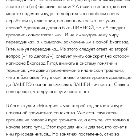
знаете его (её) базовые понятия? А если не знаете, как вы
можете надеяться куда-то добраться в подобном очень
серьёзном путешествии, основанном только на чужих
словах? Адаптация должна быть ЛИЧНОЙ, т.е. её следует
проводить самостоятельно... И не к «внутреннему миру
переводчика», а к смыслам, заключённым в самой Бхагавад
Гите, минуя переводчика... Из этого следует ответ на второй
вопрос («Что делать?»): следует учить санскрит (на котором
написана Бхагавад Гита), вникать в систему понятий и
терминов, уже давно применяемой в индийской традиции,
читать Бхагавад Гиту в оригинале, и адаптировать доходящие
до ВАШЕГО сознания смыслы к ВАШЕЙ личности... Сильно
подозреваю, что другого пути просто нет...
В йога-студии «Материал» уже второй год читается курс
начальной грамматики санскрита. Уже есть слушатели,
прошедшие годовой курс грамматики, а есть те, кто только в
начале этого пути... Этот курс для них, и для тех, кто хочет к
ним присоединиться... На занятиях постепенно, стих за