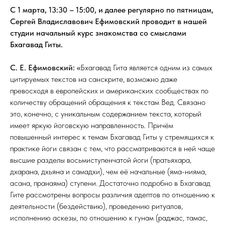
С 1 марта, 13:30 – 15:00, и далее регулярно по пятницам,
Сергей Владиславович Ефимовский проводит в нашей
студии начальный курс знакомства со смыслами
Бхагавад Гиты.
С. Е. Ефимовский:
«
Бхагавад Гита является одним из самых
цитируемых текстов на санскрите, возможно даже
превосходя в европейских и американских сообществах по
количеству обращений обращения к текстам Вед. Связано
это, конечно, с уникальным содержанием текста, который
имеет яркую йоговскую направленность. Причём
повышенный интерес к темам Бхагавад Гиты у стремящихся к
практике йоги связан с тем, что рассматриваются в ней чаще
высшие разделы восьмиступенчатой йоги (пратьяхара,
дхарана, дхьяна и самадхи), чем её начальные (яма-нияма,
асана, пранаяма) ступени. Достаточно подробно в Бхагавад
Гите рассмотрены вопросы различия адептов по отношению к
деятельности (бездействию), проведению ритуалов,
исполнению аскезы, по отношению к гунам (раджас, тамас,