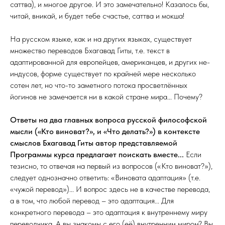
саттва), и многое другое. И это замечательно! Казалось бы,
читай, вникай, и будет тебе счастье, саттва и мокша!
На русском языке, как и на других языках, существует
множество переводов Бхагавад Гиты, т.е. текст в
адаптированной для европейцев, американцев, и других не-
индусов, форме существует по крайней мере несколько
сотен лет, но что-то заметного потока просветлённых
йогинов не замечается ни в какой стране мира... Почему?
Ответы на два главных вопроса русской философской
мысли («Кто виноват?», и «Что делать?») в контексте
смыслов Бхагавад Гиты автор представляемой
Программы курса предлагает поискать вместе...
Ес
ли
тезисно, то отвечая на первый из вопросов («Кто виноват?»),
следует однозначно ответить: «Виновата адаптация» (т.е.
«чужой перевод»)... И вопрос здесь не в качестве перевода,
а в том, что любой перевод – это адаптация... Для
конкретного перевода – это адаптация к внутреннему миру
переводчика. А вы знакомы с его (её) внутренним миром? Вы