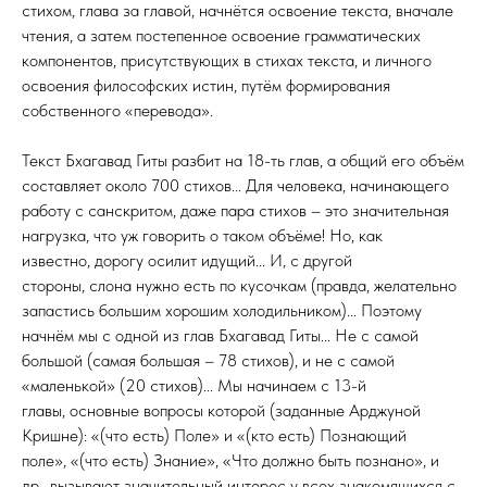
стихом, глава за главой, начнётся освоение текста, вначале
чтения, а затем постепенное освоение грамматических
компонентов, присутствующих в стихах текста, и личного
освоения философских истин, путём формирования
собственного «перевода».
Текст Бхагавад Гиты разбит на 18-ть глав, а общий его объём
составляет около 700 стихов... Для человека, начинающего
работу с санскритом, даже пара стихов – это значительная
нагрузка, что уж говорить о таком объёме! Но, как
известно, дорогу осилит идущий... И, с другой
стороны, слона нужно есть по кусочкам (правда, желательно
запастись большим хорошим холодильником)... Поэтому
начнём мы с одной из глав Бхагавад Гиты... Не с самой
большой (самая большая – 78 стихов), и не с самой
«маленькой» (20 стихов)... Мы начинаем с 13-й
главы, основные вопросы которой (заданные Арджуной
Кришне): «(что есть) Поле» и «(кто есть) Познающий
поле», «(что есть) Знание», «Что должно быть познано», и
др., вызывают значительный интерес у всех знакомящихся с