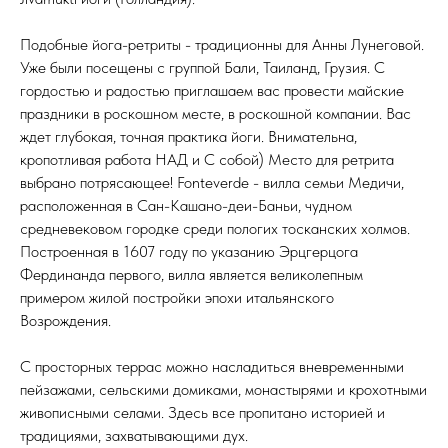
Подобные йога-ретриты - традиционны для Анны Лунеговой.
Уже были посещены с группой Бали, Таиланд, Грузия. С
гордостью и радостью приглашаем вас провести майские
праздники в роскошном месте, в роскошной компании. Вас
ждет глубокая, точная практика йоги. Внимательна,
кропотливая работа НАД и С собой) Место для ретрита
выбрано потрясающее! Fonteverde - вилла семьи Медичи,
расположенная в Сан-Кашано-деи-Баньи, чудном
средневековом городке среди пологих тосканских холмов.
Построенная в 1607 году по указанию Эрцгерцога
Фердинанда первого, вилла является великолепным
примером жилой постройки эпохи итальянского
Возрождения.
С просторных террас можно насладиться вневременными
пейзажами, сельскими домиками, монастырями и крохотными
живописными селами. Здесь все пропитано историей и
традициями, захватывающими дух.