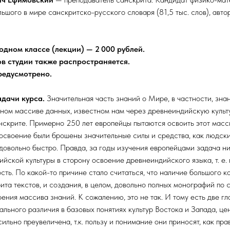
ьшого в мире санскритско-русского словаря (81,5 тыс. слов), авто
одном классе (лекции) — 2 000 рублей.
в студии также распространяется.
редусмотрено.
адачи курса.
Значительная часть знаний о Мире, в частности, знан
ном массиве данных, известном нам через древнеиндийскую культу
нскрите. Примерно 250 лет европейцы пытаются освоить этот масс
 освоение были брошены значительные силы и средства, как людски
довольно быстро. Правда, за годы изучения европейцами задача н
йской культуры в сторону освоение древнеиндийского языка, т. е. 
ть. По какой-то причине стало считаться, что наличие большого к
та текстов, и создания, в целом, довольно полных монографий по 
ения массива знаний. К сожалению, это не так. И тому есть две гл
ального различия в базовых понятиях культур Востока и Запада, ц
ильно преувеличена, т.к. пользу и понимание они приносят, как пра