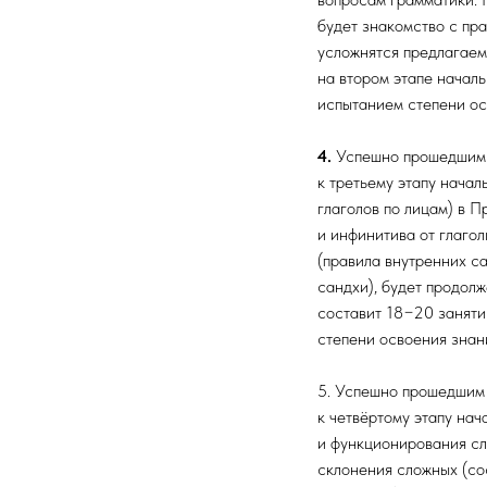
будет знакомство с пр
усложнятся предлагаем
на втором этапе начал
испытанием степени ос
4.
Успешно прошедшим и
к третьему этапу нача
глаголов по лицам) в П
и инфинитива от глаго
(правила внутренних са
сандхи), будет продол
составит 18−20 заняти
степени освоения знан
5. Успешно прошедшим 
к четвёртому этапу на
и функционирования сл
склонения сложных (со