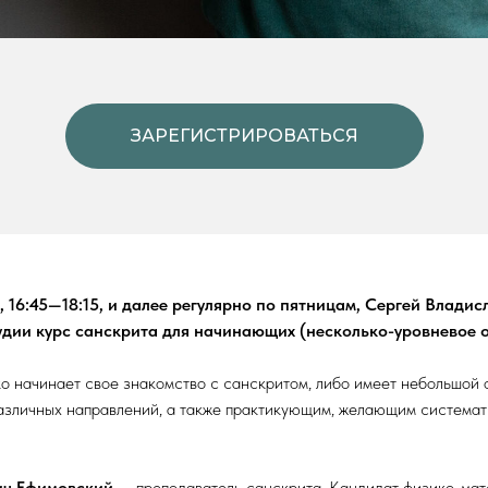
ЗАРЕГИСТРИРОВАТЬСЯ
, 16:45—18:15, и далее регулярно по пятницам, Сергей Влади
удии курс санскрита для начинающих (несколько-уровневое о
ко начинает свое знакомство с санскритом, либо имеет небольшой 
азличных направлений, а также практикующим, желающим системат
ич Ефимовский
— преподаватель санскрита. Кандидат физико-мат