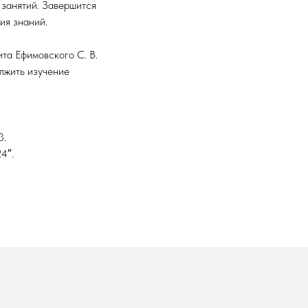
 занятий. Завершится
ия знаний.
та Ефимовского С. В.
олжить изучение
3.
4″.