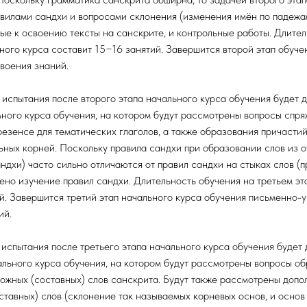
авилами сандхи и вопросами склонения (изменения имён по падежа
ые к освоению тексты на санскрите, и контрольные работы. Длите
ьного курса составит 15−16 занятий. Завершится второй этап обуч
воения знаний.
спытания после второго этапа начального курса обучения будет 
льного курса обучения, на котором будут рассмотрены вопросы спр
резенсе для тематических глаголов, а также образования причастий
льных корней. Поскольку правила сандхи при образовании слов из 
ндхи) часто сильно отличаются от правил сандхи на стыках слов (
жено изучение правил сандхи. Длительность обучения на третьем э
й. Завершится третий этап начального курса обучения письменно-
ий.
испытания после третьего этапа начального курса обучения будет 
чального курса обучения, на котором будут рассмотрены вопросы о
ожных (составных) слов санскрита. Будут также рассмотрены доп
ставных) слов (склонение так называемых корневых основ, и основ