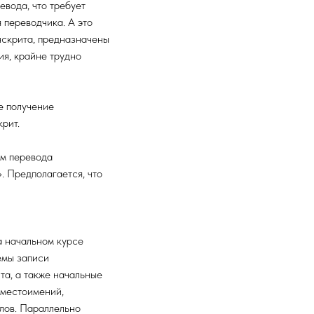
вода, что требует
 переводчика. А это
нскрита, предназначены
ия, крайне трудно
е получение
рит.
ам перевода
. Предполагается, что
а начальном курсе
емы записи
та, а также начальные
 местоимений,
лов. Параллельно