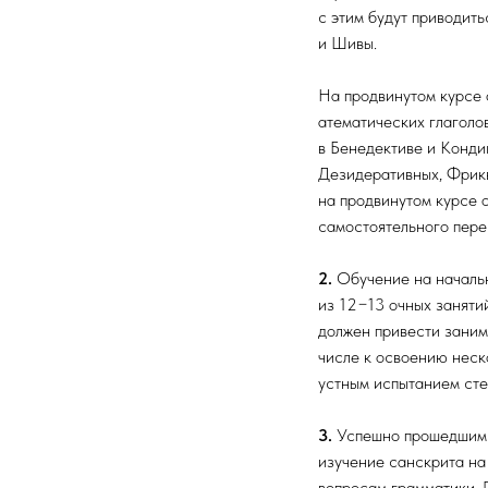
с этим будут приводить
и Шивы.
На продвинутом курсе 
атематических глаголо
в Бенедективе и Конди
Дезидеративных, Фрикв
на продвинутом курсе 
самостоятельного пере
2.
Обучение на начальн
из 12−13 очных занятий
должен привести заним
числе к освоению неск
устным испытанием сте
3.
Успешно прошедшим 
изучение санскрита на
вопросам грамматики. 