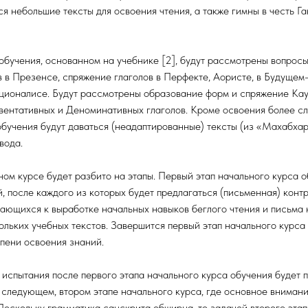
ся небольшие тексты для освоения чтения, а также гимны в честь Г
обучения, основанном на учебнике [2], будут рассмотрены вопрос
в в Презенсе, спряжение глаголов в Перфекте, Аористе, в Будущем
ционалисе. Будут рассмотрены образование форм и спряжение Кау
ентативных и Деноминативных глаголов. Кроме освоения более сл
обучения будут даваться (неадаптированные) тексты (из «Махабхар
вода.
ом курсе будет разбито на этапы. Первый этап начального курса о
, после каждого из которых будет предлагаться (письменная) конт
ающихся к выработке начальных навыков беглого чтения и письма 
ольких учебных текстов. Завершится первый этап начального курса
пени освоения знаний.
испытания после первого этапа начального курса обучения будет 
 следующем, втором этапе начального курса, где основное внимани
Поскольку грамматика санскрита обширна, то задачей второго эта