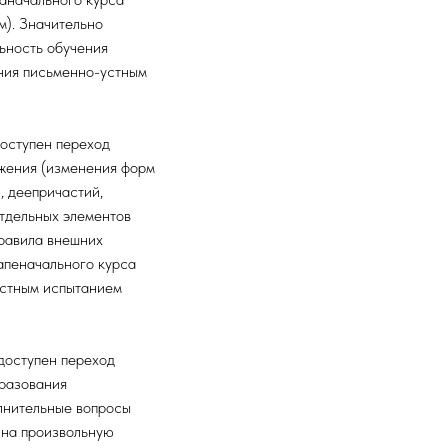
м). Значительно
льность обучения
ения письменно-устным
доступен переход
яжения (изменения форм
, деепричастий,
отдельных элементов
правила внешних
тапеначального курса
устным испытанием
доступен переход
бразования
олнительные вопросы
 на произвольную