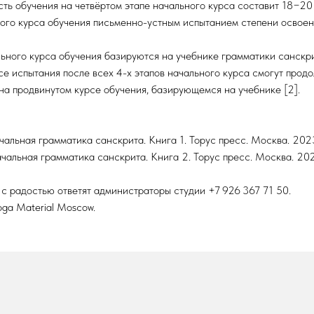
сть обучения на четвёртом этапе начального курса составит 18−20
ного курса обучения письменно-устным испытанием степени освоен
льного курса обучения базируются на учебнике грамматики санскри
се испытания после всех 4-х этапов начального курса смогут прод
на продвинутом курсе обучения, базирующемся на учебнике [2].
ачальная грамматика санскрита. Книга 1. Торус пресс. Москва. 202
ачальная грамматика санскрита. Книга 2. Торус пресс. Москва. 202
с радостью ответят администраторы студии +7 926 367 71 50.
Yoga Material Moscow.