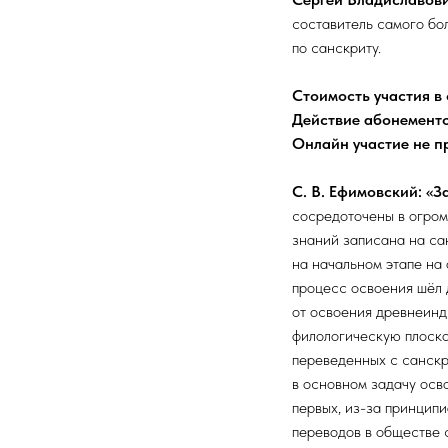
составитель самого бол
по санскриту.
Стоимость участия в 
Действие абонементо
Онлайн участие не п
С. В. Ефимовский: «З
сосредоточены в огром
знаний записана на са
на начальном этапе на
процесс освоения шёл 
от освоения древнеинди
филологическую плоскос
переведенных с санскри
в основном задачу осво
первых, из-за принципи
переводов в обществе с