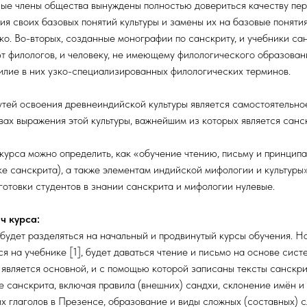
ые члены общества вынуждены полностью довериться качеству пере
я своих базовых понятий культуры и замены их на базовые понятия
ко. Во-вторых, созданные монографии по санскриту, и учебники са
т филологов, и человеку, не имеющему филологического образован
илие в них узко-специализированных филологических терминов.
тей освоения древнеиндийской культуры является самостоятельно
вах выражения этой культуры, важнейшим из которых является санск
 курса можно определить, как «обучение чтению, письму и принцип
е санскрита), а также элементам индийской мифологии и культуры»
готовки студентов в знании санскрита и мифологии нулевые.
ч курса:
будет разделяться на начальный и продвинутый курсы обучения. Н
я на учебнике [1], будет даваться чтение и письмо на основе сист
 является основной, и с помощью которой записаны тексты санскри
е санскрита, включая правила (внешних) сандхи, склонение имён и
х глаголов в Презенсе, образование и виды сложных (составных) с