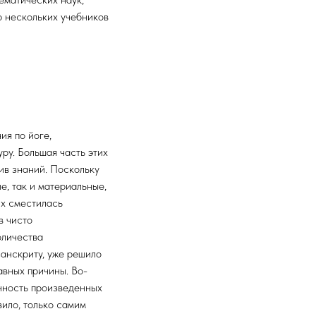
р нескольких учебников
ия по йоге,
ру. Большая часть этих
ив знаний. Поскольку
е, так и материальные,
их сместилась
в чисто
оличества
санскриту, уже решило
авных причины. Во-
енность произведенных
вило, только самим