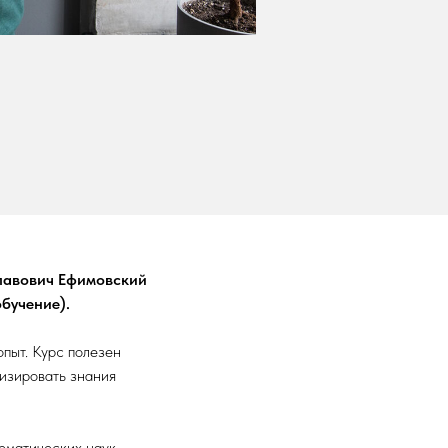
славович Ефимовский
бучение).
опыт. Курс полезен
изировать знания
ематических наук,