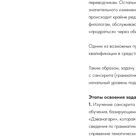
переводчикам. Остальн
значительного изменени
происходит крайне ред
филологам, обслуживаю
«продраться» через об
Одним из возможных пу
квалификации в средст
Таким образом, задачу
с санскрита (грамматик
начальный уровень под
Этапы освоения зада
1.
Изучение санскрита 
обучения, базирующемс
«Дэванагари», которая
сведения по грамматик
спряжение тематически