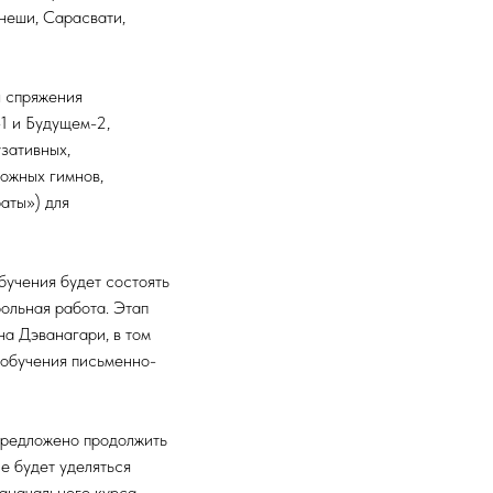
анеши, Сарасвати,
ы спряжения
-1 и Будущем-2,
зативных,
ожных гимнов,
аты») для
бучения будет состоять
рольная работа. Этап
на Дэванагари, в том
 обучения письменно-
предложено продолжить
е будет уделяться
паначального курса