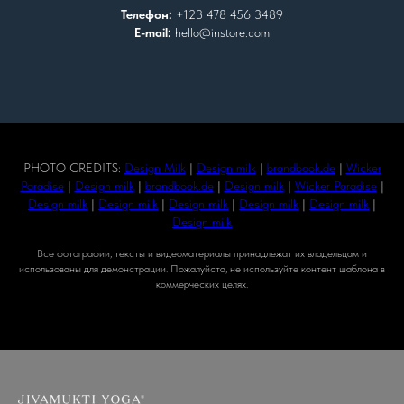
Телефон:
+123 478 456 3489
E-mail:
hello@instore.com
PHOTO CREDITS:
Design Milk
|
Design milk
|
brandbook.de
|
Wicker
Paradise
|
Design milk
|
brandbook.de
|
Design milk
|
Wicker Paradise
|
Design milk
|
Design milk
|
Design milk
|
Design milk
|
Design milk
|
Design milk
Все фотографии, тексты и видеоматериалы принадлежат их владельцам и
использованы для демонстрации. Пожалуйста, не используйте контент шаблона в
коммерческих целях.