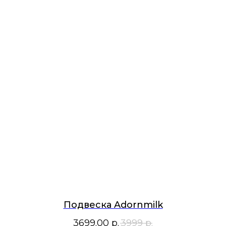
Подвеска Adornmilk
3699.00
р.
3999
р.