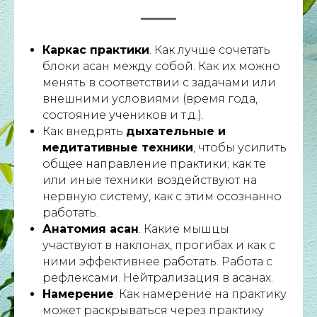
Каркас практики
. Как лучше сочетать
блоки асан между собой. Как их можно
менять в соответствии с задачами или
внешними условиями (время года,
состояние учеников и т.д.).
Как внедрять
дыхательные и
медитативные техники
, чтобы усилить
общее направление практики; как те
или иные техники воздействуют на
нервную систему, как с этим осознанно
работать.
Анатомия асан
. Какие мышцы
участвуют в наклонах, прогибах и как с
ними эффективнее работать. Работа с
рефлексами. Нейтрализация в асанах.
Намерение
. Как намерение на практику
может раскрываться через практику