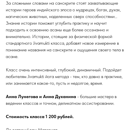
За сложными словами на санскрите стоят захватывающие
истории героев индийского эпоса о мудрецах, богах, духах,
магических животных, наделенных сверх способностями...
Знание истории поможет углубить практику и научит
подходить к освоению асаны еще более осознанно и
внимательно. Истории, стоящие за физической формой
стандартного Jivamukti класса, добавят новое измерение в
понимание названия на санскрите и ощущения своего тела в
асане.
Класс очень интенсивный, глубокий, динамичный. Подойдет
любителям Jivamukti йога метода - тем, кто давно в практике,
или занимается какое-то, пусть и недолгое, время.
Анна Лунегова и Анна Духанина
- большие мастера в
ведении классов и точном, деликатном ассистировании.
Стоимость класса 1 200 рублей.
До встречи! ваш Материал.