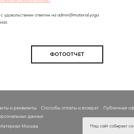
m/teachers/jessica-stickler/
с удовольствием ответим на admin@material.yoga
иал.
ФОТООТЧЕТ
акты и реквизиты
Способы оплаты и возврат
Публичная оф
ерсональных данных
Наш сайт собирает coo
a Материал Москва