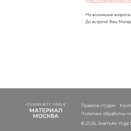
https://jivamuktiyoga.co
На возникшие вопросы 
До встречи! Ваш Матер
Правила студии
Конт
Политика обработки п
© 2026, Jivamukti Yog