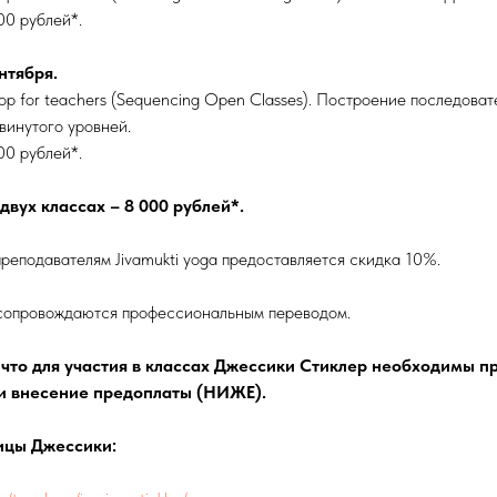
00 рублей*.
нтября.
op for teachers (Sequencing Open Classes). Построение последоват
винутого уровней.
00 рублей*.
двух классах – 8 000 рублей*.
еподавателям Jivamukti yoga предоставляется скидка 10%.
сопровождаются профессиональным переводом.
что для участия в классах Джессики Стиклер необходимы п
 и внесение предоплаты (НИЖЕ).
ицы Джессики: