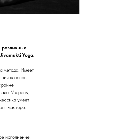
й различных
Jivamukti Yoga.
ga метода. Имеет
ения классов
 крайне
вала. Уверены,
жессика умеет
вня мастера.
ное исполнение.