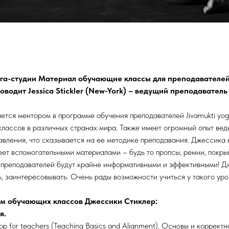
 йога-студии Материал обучающие классы для преподавателе
водит Jessica Stickler (New-York) – ведущий преподаватель 
ется ментором в программе обучения преподавателей Jivamukti yo
классов в различных странах мира. Также имеет огромный опыт вед
авления, что сказывается на ее методике преподавания. Джессика
ет вспомогательными материалами – будь то пропсы, ремни, покры
преподавателей будут крайне информативными и эффективными! Д
ь, заинтересовывать. Очень рады возможности учиться у такого уро
м обучающих классов Джессики Стиклер:
я.
op for teachers (Teaching Basics and Alignment). Основы и коррект