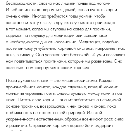
беспомощности, словно нас лишили почвы под ногами.
И всё же инстинкт вернуться домой, снова пустить корни
очень силён. Иногда требуются годы усилий, чтобы
восстановить эту связь; в других случаях это происходит
в тот момент, когда мы ступаем на ковер для практики,
садимся на подушку для медитации или вспоминаем
о необходимости дышать осознанно. Медитация, подобно
постепенному углублению корневой системы, направляет нас
вниз, в тишину. Она успокаивает беспокойный ум и позволяет
нам подпитываться практиками, которые мы развиваем. Она
позволяет нам «вернуться к своим корням».
Наша духовная жизнь — это живая экосистема. Каждая
произнесённая мантра, каждое служение, каждый момент
молчания укрепляют сеть, существующую между нами и под
нами. Питать свои корни — значит заботиться о невидимой
основе практики, возвращаясь к ней снова и снова, пока
стабильность не станет нашей природой. Из этой
укоренённости естественным образом возникают рост, сила
и развитие. С крепкими корнями дерево йоги выдержит