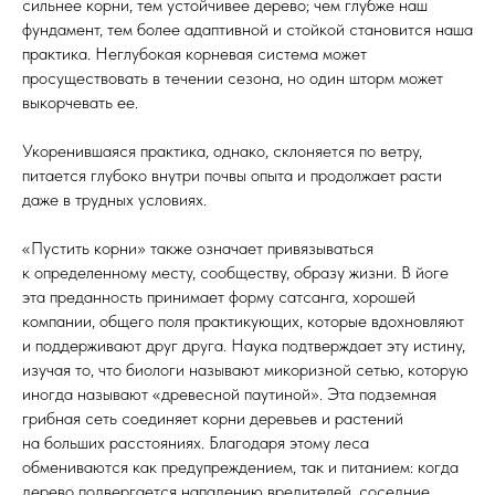
сильнее корни, тем устойчивее дерево; чем глубже наш
фундамент, тем более адаптивной и стойкой становится наша
практика. Неглубокая корневая система может
просуществовать в течении сезона, но один шторм может
выкорчевать ее.
Укоренившаяся практика, однако, склоняется по ветру,
питается глубоко внутри почвы опыта и продолжает расти
даже в трудных условиях.
«Пустить корни» также означает привязываться
к определенному месту, сообществу, образу жизни. В йоге
эта преданность принимает форму сатсанга, хорошей
компании, общего поля практикующих, которые вдохновляют
и поддерживают друг друга. Наука подтверждает эту истину,
изучая то, что биологи называют микоризной сетью, которую
иногда называют «древесной паутиной». Эта подземная
грибная сеть соединяет корни деревьев и растений
на больших расстояниях. Благодаря этому леса
обмениваются как предупреждением, так и питанием: когда
дерево подвергается нападению вредителей, соседние