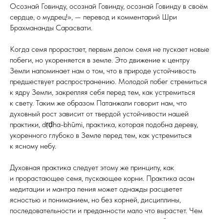
Осознай Говинду, осознай Говинду, осознай Говинду в своём
сердце, о мудрец!», — перевод и комментарий Шри
Брахмананды Сарасвати.
Когда семя прорастает, первым делом семя не пускает новые
побеги, но укореняется в земле. Это движение к центру
Земли напоминает нам о том, что в природе устойчивость
предшествует распространению. Молодой побег стремиться
к ядру Земли, закрепляя себя перед тем, как устремиться
к свету. Таким же образом Патанжали говорит нам, что
духовный рост зависит от твердой устойчивости нашей
практики, dṛḍha-bhūmi, практика, которая подобна дереву,
укоренного глубоко в Земле перед тем, как устремиться
к ясному небу.
Духовная практика следует этому же принципу, как
и прорастающее семя, пускающее корни. Практика асан
медитации и мантра пения может однажды расцветет
ясностью и пониманием, но без корней, дисциплины,
последовательности и преданности мало что вырастет. Чем