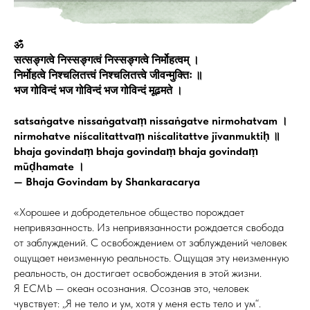
ॐ
सत्सङ्गत्वे निस्सङ्गत्वं निस्सङ्गत्वे निर्मोहत्वम् ।
निर्मोहत्वे निश्चलितत्त्वं निश्चलितत्त्वे जीवन्मुक्तिः ॥
भज गोविन्दं भज गोविन्दं भज गोविन्दं मूढमते ।
satsaṅgatve nissaṅgatvaṃ nissaṅgatve nirmohatvam ।
nirmohatve niścalitattvaṃ niścalitattve jīvanmuktiḥ ॥
bhaja govindaṃ bhaja govindaṃ bhaja govindaṃ
mūḍhamate ।
— Bhaja Govindam by Shankaracarya
«Хорошее и добродетельное общество порождает
непривязанность. Из непривязанности рождается свобода
от заблуждений. С освобождением от заблуждений человек
ощущает неизменную реальность. Ощущая эту неизменную
реальность, он достигает освобождения в этой жизни.
Я ЕСМЬ — океан осознания. Осознав это, человек
чувствует: „Я не тело и ум, хотя у меня есть тело и ум“.