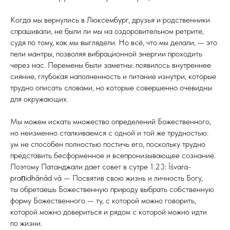
Когда мы вернулись в Люксембург, друзья и родственники
спрашивали, не были ли мы на оздоровительном ретрите,
судя по тому, как мы выглядели. Но всё, что мы делали, — это
пели мантры, позволяя вибрационной энергии проходить
через нас. Перемены были заметны: появилось внутреннее
сияние, глубокая наполненность и питание изнутри, которые
трудно описать словами, но которые совершенно очевидны
для окружающих.
Мы можем искать множество определений Божественного,
но неизменно сталкиваемся с одной и той же трудностью:
ум не способен полностью постичь его, поскольку трудно
представить бесформенное и всепронизывающее сознание.
Поэтому Патанджали дает совет в сутре 1.23: Īśvara-
praṇidhānād vā — Посвятив свою жизнь и личность Богу,
ты обретаешь Божественную природу выбрать собственную
форму Божественного — ту, с которой можно говорить,
которой можно довериться и рядом с которой можно идти
по жизни.