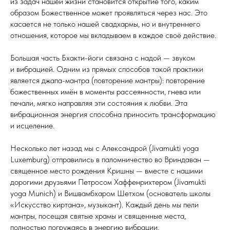
из задач нашей жизни становится открытие того, каким
образом Божественное может проявляться через нас. Это
касается не только нашей свадхармы, но и внутреннего
отношения, которое мы вкладываем в каждое своё действие.
Большая часть Бхакти-йоги связана с надой — звуком
и вибрацией. Одним из прямых способов такой практики
является джапа-мантра (повторение мантры): повторение
божественных имён в моменты рассеянности, гнева или
печали, мягко направляя эти состояния к любви. Эта
вибрационная энергия способна приносить трансформацию
и исцеление.
Несколько лет назад мы с Александрой (Jivamukti yoga
Luxemburg) отправились в паломничество во Вриндаван —
священное место рождения Кришны — вместе с нашими
дорогими друзьями Петросом Хаффенрихтером (Jivamukti
yoga Munich) и Вишвамбхаром Шетхом (основатель школы
«Искусство киртана», музыкант). Каждый день мы пели
мантры, посещая святые храмы и священные места,
полностью погружаясь в энергию вибрации.