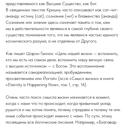
представляемого как Высшее Существо, как Бог.
В священных текстах Кришну часто описывают как сат-чит-
ананду: истину (сат), сознание (чит) и блаженство (ананда).
Сознание или знание здесь означает память о том, кем
мы в действительности являемся в самой глубине своего
существа, понимание того, что мы являемся частью единого
космического разума, а не отделены от Другого.
Как пишет Шарон Гэннон: «Цель нашей жизни — вспомнить,
кто мы есть на самом деле, вспомнить нашу вечную связь
с высшим источником — с Богом. Это воспоминание
называется самореализацией, пробуждением,
просветлением или Йогой» (эссе «Смысл жизни» в книге
«Eternity is Happening Now», том 1, стр. 14).
Очень часто поиск смысла жизни начинается в момент,
когда с нами что-то происходит, когда привычный уклад
рушится и мы хотим понять, почему страдаем и почему те или
иные события происходят именно с нами. По сути, этому
посвящены все йогические писания. Например, «Бхагавад-