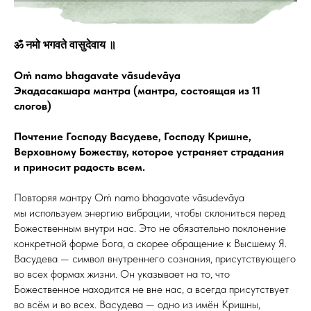
ॐ नमो भगवते वासुदेवाय ॥
Oṁ namo bhagavate vāsudevāya
Экадасакшара мантра (мантра, состоящая из 11
слогов)
Почтение Господу Васудеве, Господу Кришне,
Верховному Божеству, которое устраняет страдания
и приносит радость всем.
Повторяя мантру Oṁ namo bhagavate vāsudevāya
мы используем энергию вибрации, чтобы склониться перед
Божественным внутри нас. Это не обязательно поклонение
конкретной форме Бога, а скорее обращение к Высшему Я.
Васудева — символ внутреннего сознания, присутствующего
во всех формах жизни. Он указывает на то, что
Божественное находится не вне нас, а всегда присутствует
во всём и во всех. Васудева — одно из имён Кришны,