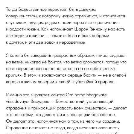
Тогда Божественное перестаёт быть далёким
совершенством, к которому нужно стремиться, и становится
спутником, идущим рядом с нами через все ограничения
и радости жизни. Как напоминает Шарон Гэннон: у нас есть
две задачи в жизни — помнить Бога и быть добрыми
к другим, и эти две задачи неразделимы.
Я хотела бы завершить прекрасным образом: птица, сидящая
на ветке, никогда не боится, что ветка сломается, потому что
её доверие основано не на ветке, а на её собственных
крыльях. В этом и заключается сердце Бхакти — не в слепой
вере, а в живом доверии к своей глубочайшей природе.
Именно это выражает мантра Oṁ namo bhagavate
vāsudevāya. Васудева — Божественный, устраняющий
страдания и приносящий радость всем существам, — делает
это не потому, что делает жизнь проще или безопаснее.
Он делает это, напоминая нам о том, из чего мы созданы.
Страдание исчезает не тогда, когда исчезает опасность,