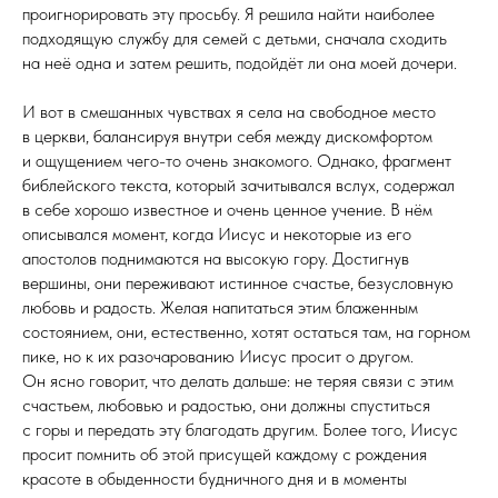
проигнорировать эту просьбу. Я решила найти наиболее
подходящую службу для семей с детьми, сначала сходить
на неё одна и затем решить, подойдёт ли она моей дочери.
И вот в смешанных чувствах я села на свободное место
в церкви, балансируя внутри себя между дискомфортом
и ощущением чего-то очень знакомого. Однако, фрагмент
библейского текста, который зачитывался вслух, содержал
в себе хорошо известное и очень ценное учение. В нём
описывался момент, когда Иисус и некоторые из его
апостолов поднимаются на высокую гору. Достигнув
вершины, они переживают истинное счастье, безусловную
любовь и радость. Желая напитаться этим блаженным
состоянием, они, естественно, хотят остаться там, на горном
пике, но к их разочарованию Иисус просит о другом.
Он ясно говорит, что делать дальше: не теряя связи с этим
счастьем, любовью и радостью, они должны спуститься
с горы и передать эту благодать другим. Более того, Иисус
просит помнить об этой присущей каждому с рождения
красоте в обыденности будничного дня и в моменты