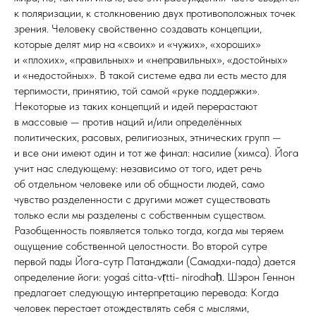
к поляризации, к столкновению двух противоположных точек
зрения. Человеку свойственно создавать концепции,
которые делят мир на «своих» и «чужих», «хороших»
и «плохих», «правильных» и «неправильных», «достойных»
и «недостойных». В такой системе едва ли есть место для
терпимости, принятию, той самой «руке поддержки».
Некоторые из таких концепций и идей перерастают
в массовые — против наций и/или определённых
политических, расовых, религиозных, этнических групп —
и все они имеют один и тот же финал: насилие (химса). Йога
учит нас следующему: независимо от того, идет речь
об отдельном человеке или об общности людей, само
чувство разделенности с другими может существовать
только если мы разделены с собственным существом.
Разобщенность появляется только тогда, когда мы теряем
ощущение собственной целостности. Во второй сутре
первой пады Йога-сутр Патанджали (Самадхи-пада) дается
определение йоги: yogaś citta-vṛtti- nirodhaḥ. Шэрон Геннон
предлагает следующую интерпретацию перевода: Когда
человек перестает отождествлять себя с мыслями,