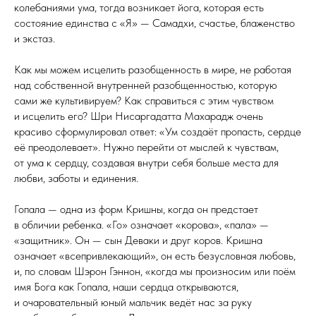
колебаниями ума, тогда возникает йога, которая есть
состояние единства с «Я» — Самадхи, счастье, блаженство
и экстаз.
Как мы можем исцелить разобщенность в мире, не работая
над собственной внутренней разобщенностью, которую
сами же культивируем? Как справиться с этим чувством
и исцелить его? Шри Нисаргадатта Махарадж очень
красиво сформулировал ответ: «Ум создаёт пропасть, сердце
её преодолевает». Нужно перейти от мыслей к чувствам,
от ума к сердцу, создавая внутри себя больше места для
любви, заботы и единения.
Гопала — одна из форм Кришны, когда он предстает
в обличии ребенка. «Го» означает «корова», «пала» —
«защитник». Он — сын Деваки и друг коров. Кришна
означает «всепривлекающий», он есть безусловная любовь,
и, по словам Шэрон Гэннон, «когда мы произносим или поём
имя Бога как Гопала, наши сердца открываются,
и очаровательный юный мальчик ведёт нас за руку