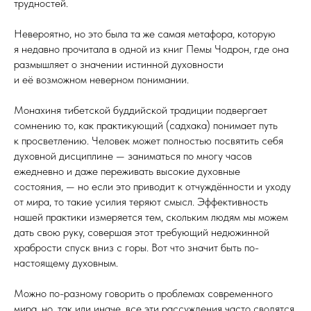
трудностей.
Невероятно, но это была та же самая метафора, которую
я недавно прочитала в одной из книг Пемы Чодрон, где она
размышляет о значении истинной духовности
и её возможном неверном понимании.
Монахиня тибетской буддийской традиции подвергает
сомнению то, как практикующий (садхака) понимает путь
к просветлению. Человек может полностью посвятить себя
духовной дисциплине — заниматься по многу часов
ежедневно и даже переживать высокие духовные
состояния, — но если это приводит к отчуждённости и уходу
от мира, то такие усилия теряют смысл. Эффективность
нашей практики измеряется тем, скольким людям мы можем
дать свою руку, совершая этот требующий недюжинной
храбрости спуск вниз с горы. Вот что значит быть по-
настоящему духовным.
Можно по-разному говорить о проблемах современного
мира, но, так или иначе, все эти рассуждения часто сводятся