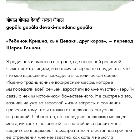
गोपाल गोपाल देवकी नन्दन गोपाल
gopāla gopāla devakī-nandana gopāla
«Ребенок Кришна, сын Деваки, друг коров», — перевод
Шерон Геннон.
Я родилась и выросла в стране, где основной религией
является католицизм, и поэтому совершенно неудивительно,
что мое взросление проходило в католической среде.
Именно традиционные воскресные мессы, которые
мы посещали всей семьей, взрастили во мне чувство «веры"и
связь с неким источником божественного. Не смотря на это,
возникшие уже во взрослой жизни вопросы и сомнения
привели к тому, что я отошла от церковных ритуалов
и традиций. Любопытно, но последние несколько месяцев
моя дочь трех с половиной лет настойчиво просит меня
сводить её в церковь. Несмотря на то, что истинная причина
её стремления мне неизвестна, как мать я не могла