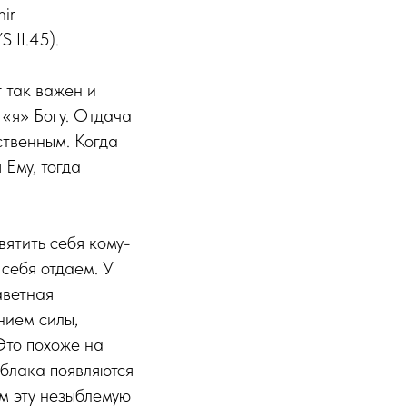
ir
 II.45).
 так важен и
о «я» Богу. Отдача
ственным. Когда
 Ему, тогда
вятить себя кому-
 себя отдаем. У
аветная
нием силы,
Это похоже на
облака появляются
м эту незыблемую