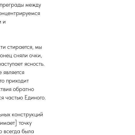
т преграды между
концентрируемся
и и
ти стирается, мы
онец сняли очки,
аступает ясность.
е является
то приходит
ствия обратно
ся частью Единого.
льных конструкций
имает] точку
о всегда была