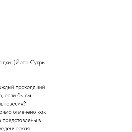
адхи. (Йога-Сутры
каждый проходящий
, если бы вы
авновесия?
прямо отмечено как
е представлены в
оведенческая