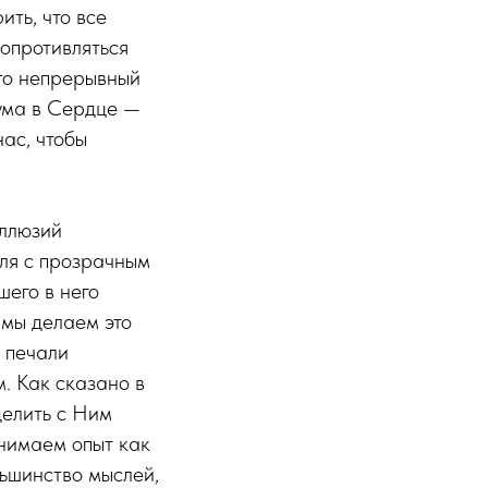
ить, что все
сопротивляться
Это непрерывный
ума в Сердце —
нас, чтобы
иллюзий
еля с прозрачным
его в него
 мы делаем это
 печали
. Как сказано в
делить с Ним
инимаем опыт как
ьшинство мыслей,