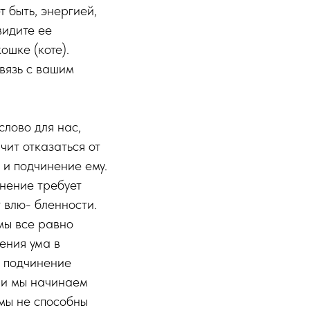
 быть, энергией,
видите ее
ошке (коте).
связь с вашим
лово для нас,
чит отказаться от
 и подчинение ему.
инение требует
 влю- бленности.
 мы все равно
ения ума в
е подчинение
, и мы начинаем
 мы не способны