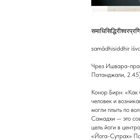
समाधिसिद्धिरीश्वरप्र
samādhisiddhir īś
Чрез Ишвара-пран
Патанджали, 2.45
Конор Бирн: «Как 
человек и возника
могли плыть по во
Самадхи — это сов
цель йоги в центр
«Йога-Сутрах» Пат