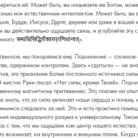
ериться ей. Может быть, вы называете ее Богом, может
знью или естественным интеллектом. Может быть, вы 
не, Будде, Иисусе, Дурге, дереве или даже в вашей к
м вы действительно ощущаете связь, и углубляйте эту 
го. समाधिसिद्धिरीश्वरप्रणिधानात्».
венное, мы покоряемся ему. Подчинение — сложное с
ве, одержимом контролем. Здесь «сдаться» — не зна
тив, это признание более постоянного источника силы
 мистик Руми писал: «Нет силы, кроме Твоей». Подч
твенному магнитному притяжению. Это похоже на опыт
е знать, что за сила увлекает наши сердца и почему,
емимся следовать за ней. Это и есть практика помещ
ния индивидуального разума к универсальному. Тако
язь с тем, что мы ощущаем как центр нашего естества
что возникает, на внутреннем и внешнем плане. Когда