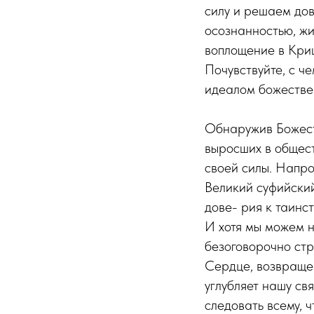
силу и решаем дов
осознанностью, жи
воплощение в Криш
Почувствуйте, с че
идеалом божественно
Обнаружив Божест
выросших в общест
своей силы. Напро
Великий суфийский
дове- рия к таинс
И хотя мы можем н
безоговорочно стр
Сердце, возвраще
углубляет нашу св
следовать всему, 