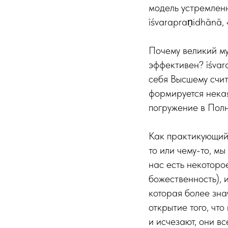
модель устремлен
īśvarapraṇidhānā,
Почему великий му
эффективен? īśva
себя Высшему счит
формируется некая
погружение в Полн
Как практикующий 
то или чему-то, м
нас есть некоторо
божественность), 
которая более зна
открытие того, чт
и исчезают, они в