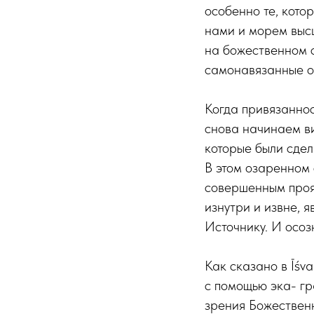
особенно те, кото
нами и морем выс
на божественном с
самонавязанные о
Когда привязаннос
снова начинаем ви
которые были сдел
В этом озаренном 
совершенным прояв
изнутри и извне, 
Источнику. И осозн
Как сказано в Īśva
с помощью эка- гр
зрения Божественн