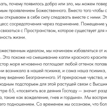
ать, почему появилось добро или зло, мы можем повер
мым проявлением Божественного. Вместо того чтобы 
мы открываем в себе силу следовать вместе с ними. 
цесс сосредоточения через подчинение. Помещение 
 связаться с Пространством, которое существует для 
вность жизни.
ожественным идеалом, мы начинаем избавляться от 
. Это похоже на смешивание капли красного красит
тор моря мгновенно поглощает любой оттенок попавш
 ни возникало в нашей психике, и сама наша психика,
му видению Безграничного. И прекрасные чувства, и
ходным подспорьем для этой растущей связи с Высшим
ре 65, «посвятить все деяния Господу — значит раз
а, такие как вожделение, гнев и гордыня». Мы воспр
его подношением. Со временем мы осознаем, что бол