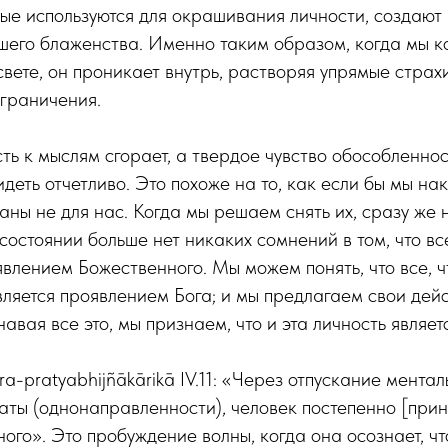
рые используются для окрашивания личности, создаю
шего блаженства. Именно таким образом, когда мы 
вете, он проникает внутрь, растворяя упрямые страх
граничения.
ть к мыслям сгорает, а твердое чувство обособленнос
деть отчетливо. Это похоже на то, как если бы мы нак
аны не для нас. Когда мы решаем снять их, сразу же н
состоянии больше нет никаких сомнений в том, что вс
лением Божественного. Мы можем понять, что все, ч
является проявлением Бога; и мы предлагаем свои дей
авая все это, мы признаем, что и эта личность являет
ra-pratyabhijñākārikā IV.11: «Через отпускание мента
аты (однонаправленности), человек постепенно [прин
ого». Это пробуждение волны, когда она осознает, чт