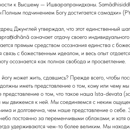
ности к Высшему — Ишварапранидханы. Samādhisiddh
 «Полным подчинением Богу достигается самадхи» (PYS
дрец Джунглей утверждал, что этот единственный шаг
rapraṇidhānā означает отдачу своего индивидуальног
ается прямым средством осознания единства с боже
 связь с божественным идеалом, и весь опыт отдается
оту осознается как полная свобода и просветление.
йогу может жить, сдавшись? Прежде всего, чтобы пос
ы должны иметь представление о том, кому или чему мы
е представление о том, что такое наша Ista-devata (з
и мы движемся к ней. Мы соединяемся с неким ощуще
чима и долговечна, чем наше представление о себе. 
о небо постоянно за переменчивыми облаками; и хотя 
сегда удерживаются чем-то более великим. Мы находи