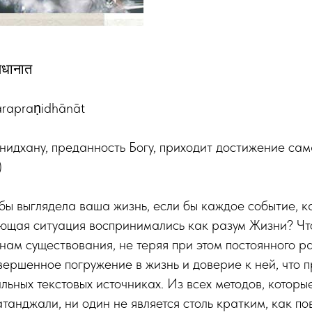
णिधानात
varapraṇidhānāt
идхану, преданность Богу, приходит достижение сам
)
бы выглядела ваша жизнь, если бы каждое событие, 
ющая ситуация воспринимались как разум Жизни? Что
лнам существования, не теряя при этом постоянного р
ершенное погружение в жизнь и доверие к ней, что 
альных текстовых источниках. Из всех методов, которы
анджали, ни один не является столь кратким, как п