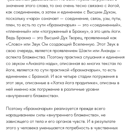
значение этого слова, то оно очень тесно связано с йогой,
как соединением, а затем и единением с Высшим Духом,
поскольку «чара» означает — соединение, связь, узы, путы,
плен, то есть по сути «брахмачарья» — это «соединенный»,
«плененный» или «погруженный в Брахму», а это цель йоги.
Ведь Брахма — это Высший Дух Творец, проявленный как
«Слово» или Звук Ом создающий Вселенную. Этот Звук в
свою очередь, является проявлением Шакти или Ананды —
аспекта Блаженства. Поэтому практика слушания и единения
со звуком «Анахата нады», описанная во многих текстах по
йоге, является по сути практикой «брахмачарьи», то есть
единением с Брахмой. И все четыре стадии погружения в
этот звук, описанные в «Хатха йога прадипике», описаны в
ней именно как погружение в различные уровни
«внутреннего блаженства».
Поэтому «брахмачарья» реализуется прежде всего
наращиванием силы «внутреннего блаженства», не
зависящего от тела и его органов чувств. И в результате
этого у человека уменьшается потребность в чувственных