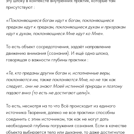
эту шлоку в контексте внутренних практик, которые там
присутствуют :
«Поклоняющиеся богам идут к богам, поклоняющиеся
предкам идут к предкам, поклоняющиеся духам и призракам
идут к духам, поклоняющиеся Мне идут ко Мне».
То есть объект сосредоточения, задаёт направление
движению внимания (сознания). И ещё одна шлока,
говорящая о важности глубины практики :
«Те, кто преданы другим богам и, исполненные веры,
поклоняются им, также поклоняются Мне, но не так как
следует... они не знают Моей истинной природы и поэтому
падают вниз (то есть не достигают цели)».
То есть, несмотря на то что Всё происходит из единого
источника Творения, далеко не все практики способны
соединить с этим источником, так как не могут дать
необходимой глубины погружения сознания. Если в качестве
объекта выбирается тело или дыхание, то даже достигнутое