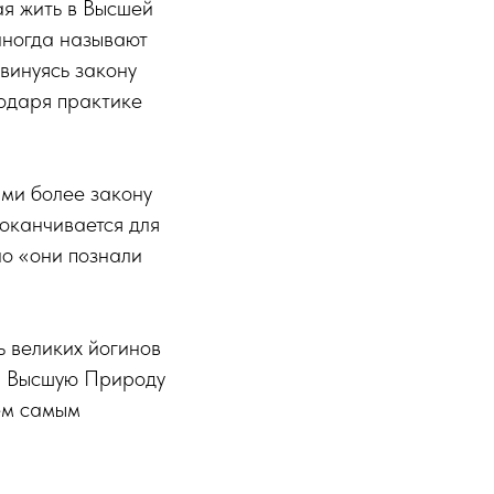
я жить в Высшей
иногда называют
винуясь закону
одаря практике
ыми более закону
оканчивается для
но «они познали
ь великих йогинов
— Высшую Природу
ем самым