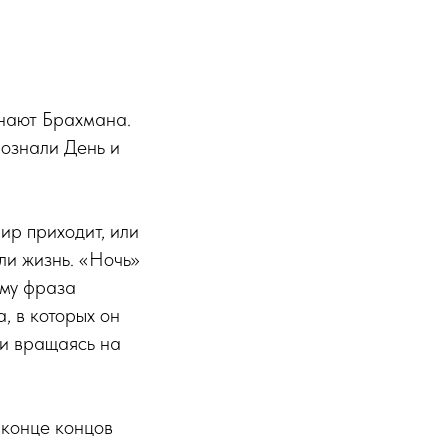
знают Брахмана.
познали День и
ир приходит, или
ли жизнь. «Ночь»
ому фраза
, в которых он
 и вращаясь на
 конце концов