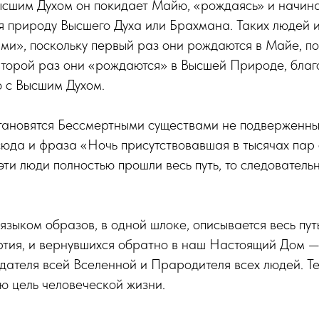
ысшим Духом он покидает Майю, «рождаясь» и начина
я природу Высшего Духа или Брахмана. Таких людей 
и», поскольку первый раз они рождаются в Майе, по
второй раз они «рождаются» в Высшей Природе, благ
ю с Высшим Духом.
становятся Бессмертными существами не подверженн
юда и фраза «Ночь присутствовавшая в тысячах пар 
 эти люди полностью прошли весь путь, то следователь
 языком образов, в одной шлоке, описывается весь пут
ртия, и вернувшихся обратно в наш Настоящий Дом 
дателя всей Вселенной и Прародителя всех людей. Т
ю цель человеческой жизни.